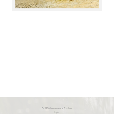
543908
bezoekers - 2 online
login