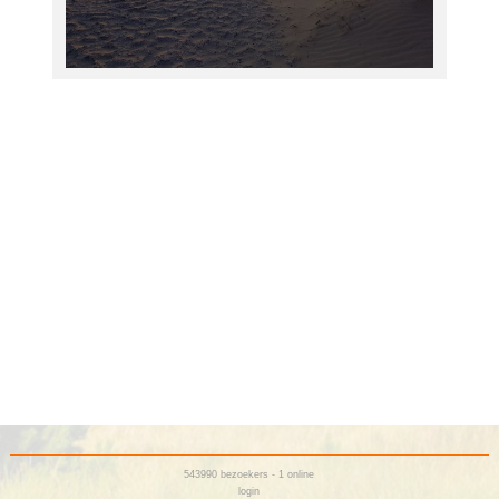
543990
bezoekers - 1 online
login