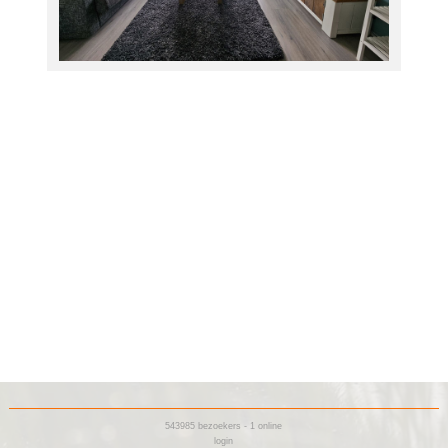
543985
bezoekers - 1 online
login