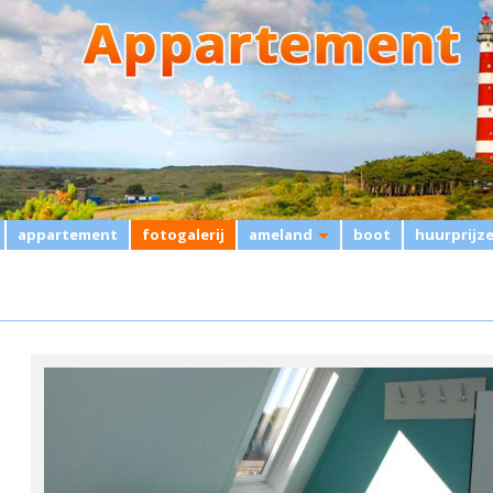
appartement
fotogalerij
ameland
boot
huurprijz