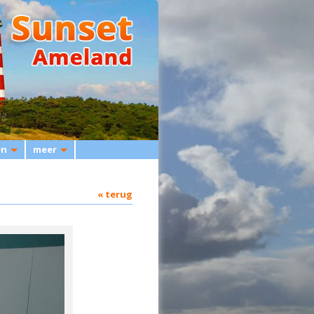
en
meer
« terug